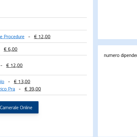
i e Procedure
-
€ 12,00
€ 6,00
numero dipende
-
€ 12,00
olo
-
€ 13,00
ico Pra
-
€ 39,00
 Camerale Online