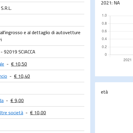
2021:
NA
S.R.L.
l'ingrosso e al dettaglio di autovetture
i
 - 92019 SCIACCA
le
-
€ 10,50
ncio
-
€ 10,40
età
da
-
€ 9,00
altre società
-
€ 10,00