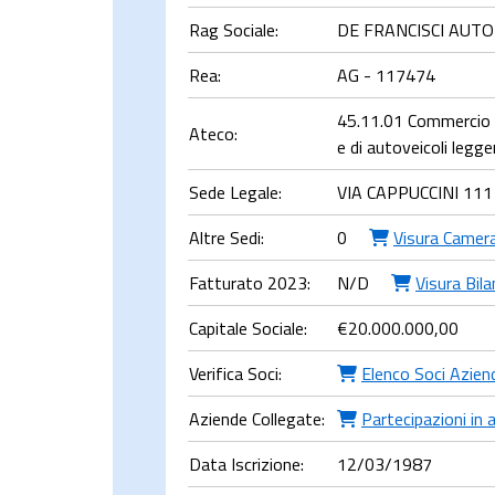
Rag Sociale:
DE FRANCISCI AUTO 
Rea:
AG - 117474
45.11.01 Commercio al
Ateco:
e di autoveicoli legger
Sede Legale:
VIA CAPPUCCINI 111
Altre Sedi:
0
Visura Camera
Fatturato 2023:
N/D
Visura Bila
Capitale Sociale:
€
20.000.000,00
Verifica Soci:
Elenco Soci Azien
Aziende Collegate:
Partecipazioni in 
Data Iscrizione:
12/03/1987