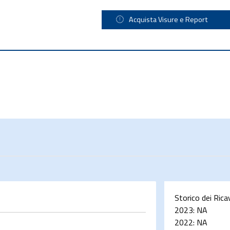
Acquista Visure e Report
Storico dei Rica
2023:
NA
2022:
NA