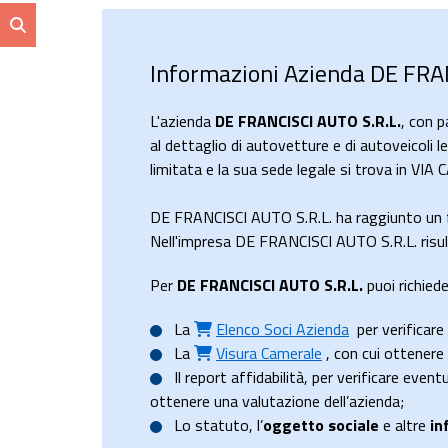
Informazioni Azienda DE FRA
L'azienda
DE FRANCISCI AUTO S.R.L.
, con 
al dettaglio di autovetture e di autoveicoli l
limitata e la sua sede legale si trova in VI
DE FRANCISCI AUTO S.R.L. ha raggiunto un 
Nell'impresa DE FRANCISCI AUTO S.R.L. risult
Per
DE FRANCISCI AUTO S.R.L.
puoi richiede
La
Elenco Soci Azienda
per verificare 
La
Visura Camerale
, con cui ottener
Il
report affidabilità
, per verificare event
ottenere una valutazione dell’azienda;
Lo
statuto
, l’
oggetto sociale
e altre
in