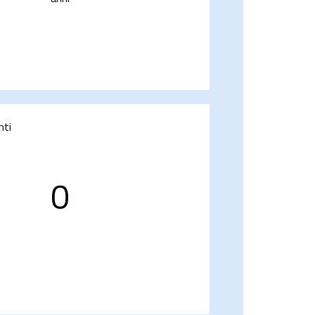
nti
0