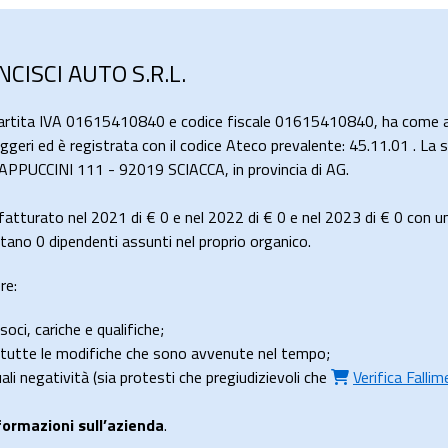
NCISCI AUTO S.R.L.
partita IVA 01615410840 e codice fiscale 01615410840, ha come at
eggeri ed è registrata con il codice Ateco prevalente: 45.11.01 . La 
A CAPPUCCINI 111 - 92019 SCIACCA, in provincia di AG.
fatturato nel 2021 di
€ 0
e nel 2022 di
€ 0
e nel 2023 di
€ 0
con un
ano 0 dipendenti assunti nel proprio organico.
re:
soci, cariche e qualifiche;
e tutte le modifiche che sono avvenute nel tempo;
uali negatività (sia protesti che pregiudizievoli che
Verifica Falli
formazioni sull’azienda
.