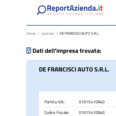
Partita
Codice
Ragione
Iva
Fiscale
Sociale
Home
/
aziende
/
DE FRANCISCI AUTO S.R.L.
Dati dell'impresa trovata:
DE FRANCISCI AUTO S.R.L.
rca
Partita IVA:
01615410840
Codice Fiscale:
01615410840