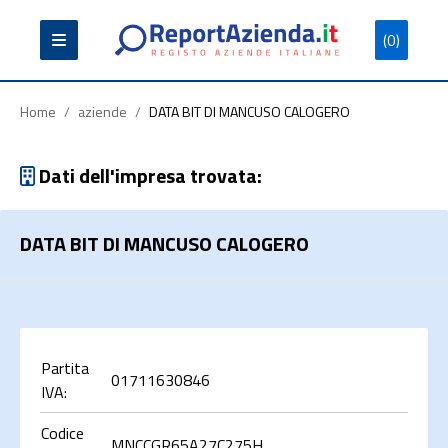
(0)
Partita
Codice
Ragione
Iva
Fiscale
Sociale
Home
/
aziende
/
DATA BIT DI MANCUSO CALOGERO
Dati dell'impresa trovata:
DATA BIT DI MANCUSO CALOGERO
Cerca
Partita
01711630846
IVA:
Codice
MNCCGR65A27C275H