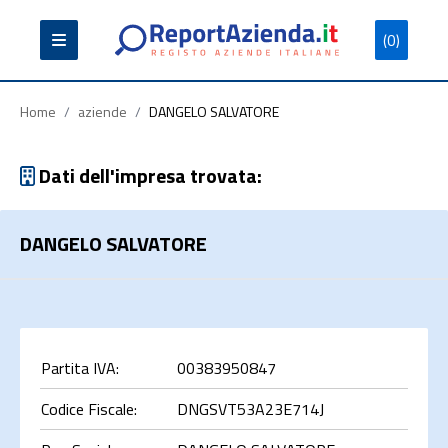
(0)
Partita
Codice
Ragione
Iva
Fiscale
Sociale
Home
/
aziende
/
DANGELO SALVATORE
Dati dell'impresa trovata:
DANGELO SALVATORE
Cerca
Partita IVA:
00383950847
Codice Fiscale:
DNGSVT53A23E714J