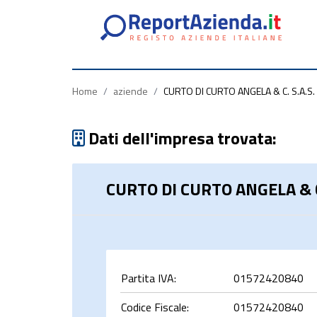
Partita
Codice
Ragione
Iva
Fiscale
Sociale
Home
/
aziende
/
CURTO DI CURTO ANGELA & C. S.A.S.
Dati dell'impresa trovata:
CURTO DI CURTO ANGELA & C.
rca
Partita IVA:
01572420840
Codice Fiscale:
01572420840