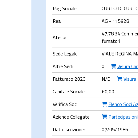
Rag Sociale:
CURTO DI CURTO 
Rea:
AG - 115928
47.78.34 Commerci
Ateco:
fumatori
Sede Legale:
VIALE REGINA M
Altre Sedi:
0
Visura Ca
Fatturato 2023:
N/D
Visura 
Capitale Sociale:
€
0,00
Verifica Soci:
Elenco Soci A
Aziende Collegate:
Partecipazioni
Data Iscrizione:
07/05/1986