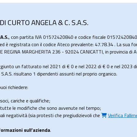
DI CURTO ANGELA & C. S.A.S.
A.S.
, con partita IVA 01572420840 e codice fiscale 01572420840,
i ed è registrata con il codice Ateco prevalente: 47.78.34 . La sua f
VIALE REGINA MARGHERITA 236 - 92024 CANICATTI, in provincia di A
iunto un fatturato nel 2021 di
€ 0
e nel 2022 di
€ 0
e nel 2023 d
.S. risultano 1 dipendenti assunti nel proprio organico.
uoi richiedere:
soci, cariche e qualifiche;
e tutte le modifiche che sono avvenute nel tempo;
uali negatività (sia protesti che pregiudizievoli che
Verifica Falli
formazioni sull’azienda
.