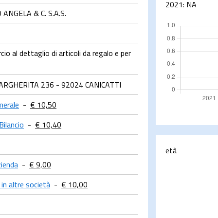
2021:
NA
ANGELA & C. S.A.S.
o al dettaglio di articoli da regalo e per
ARGHERITA 236 - 92024 CANICATTI
merale
-
€ 10,50
Bilancio
-
€ 10,40
età
zienda
-
€ 9,00
 in altre società
-
€ 10,00