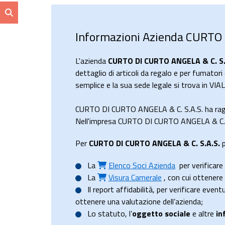
Informazioni Azienda CURTO 
L'azienda
CURTO DI CURTO ANGELA & C. S.
dettaglio di articoli da regalo e per fumator
semplice e la sua sede legale si trova in 
CURTO DI CURTO ANGELA & C. S.A.S. ha ragg
Nell'impresa CURTO DI CURTO ANGELA & C. S.A
Per
CURTO DI CURTO ANGELA & C. S.A.S.
p
La
Elenco Soci Azienda
per verificare 
La
Visura Camerale
, con cui ottener
Il
report affidabilità
, per verificare event
ottenere una valutazione dell’azienda;
Lo
statuto
, l’
oggetto sociale
e altre
in