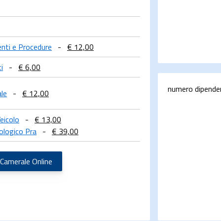
menti e Procedure
-
€ 12,00
i
-
€ 6,00
numero dipende
ale
-
€ 12,00
eicolo
-
€ 13,00
ologico Pra
-
€ 39,00
 Camerale Online