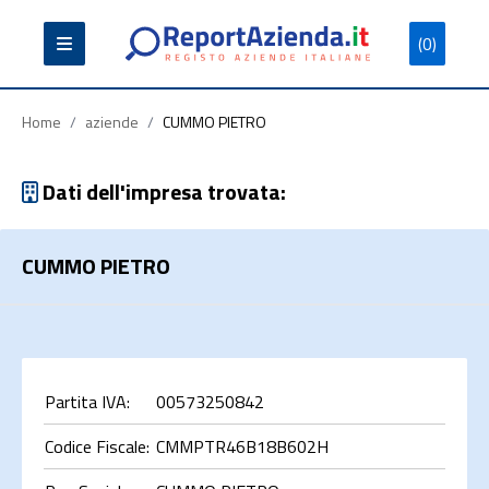
(0)
Partita
Codice
Ragione
Iva
Fiscale
Sociale
Home
/
aziende
/
CUMMO PIETRO
Dati dell'impresa trovata:
CUMMO PIETRO
Cerca
Partita IVA:
00573250842
Codice Fiscale:
CMMPTR46B18B602H