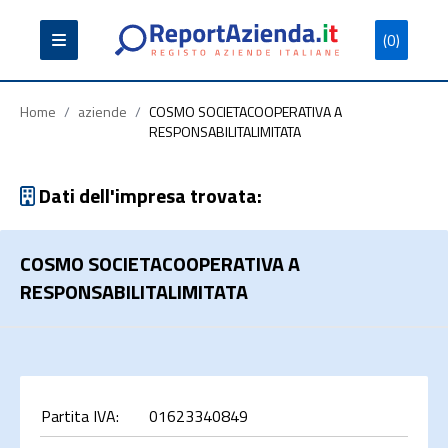
(0)
Partita
Codice
Ragione
Iva
Fiscale
Sociale
Home
/
aziende
/
COSMO SOCIETACOOPERATIVA A
RESPONSABILITALIMITATA
Dati dell'impresa trovata:
Cerca
COSMO SOCIETACOOPERATIVA A
RESPONSABILITALIMITATA
Partita IVA:
01623340849