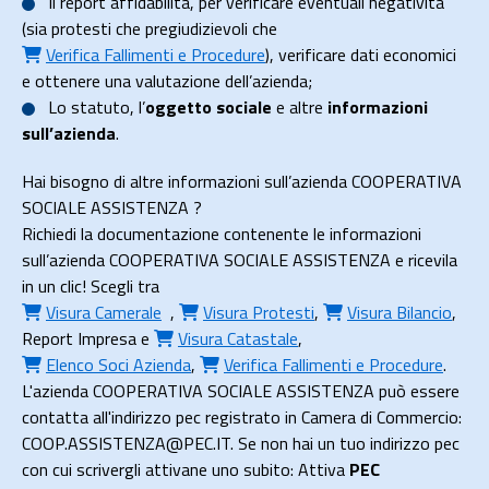
Il
report affidabilità
, per verificare eventuali negatività
(sia protesti che pregiudizievoli che
Verifica Fallimenti e Procedure
), verificare dati economici
e ottenere una valutazione dell’azienda;
Lo
statuto
, l’
oggetto sociale
e altre
informazioni
sull’azienda
.
Hai bisogno di altre informazioni sull’azienda COOPERATIVA
SOCIALE ASSISTENZA ?
Richiedi la documentazione contenente le informazioni
sull’azienda COOPERATIVA SOCIALE ASSISTENZA e ricevila
in un clic! Scegli tra
Visura Camerale
,
Visura Protesti
,
Visura Bilancio
,
Report Impresa
e
Visura Catastale
,
Elenco Soci Azienda
,
Verifica Fallimenti e Procedure
.
L'azienda COOPERATIVA SOCIALE ASSISTENZA può essere
contatta all'indirizzo pec registrato in Camera di Commercio:
COOP.ASSISTENZA@PEC.IT. Se non hai un tuo indirizzo pec
con cui scrivergli attivane uno subito: Attiva
PEC