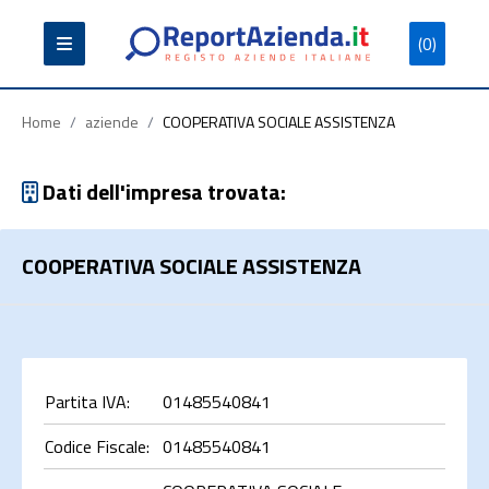
(0)
Partita
Codice
Ragione
Iva
Fiscale
Sociale
Home
/
aziende
/
COOPERATIVA SOCIALE ASSISTENZA
Dati dell'impresa trovata:
COOPERATIVA SOCIALE ASSISTENZA
Cerca
Partita IVA:
01485540841
Codice Fiscale:
01485540841