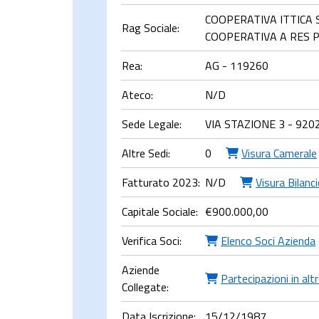
COOPERATIVA ITTICA S
Rag Sociale:
COOPERATIVA A RES P
Rea:
AG - 119260
Ateco:
N/D
Sede Legale:
VIA STAZIONE 3 - 920
Altre Sedi:
0
Visura Camerale
Fatturato 2023:
N/D
Visura Bilanc
Capitale Sociale:
€
900.000,00
Verifica Soci:
Elenco Soci Azienda
Aziende
Partecipazioni in alt
Collegate:
Data Iscrizione:
15/12/1987