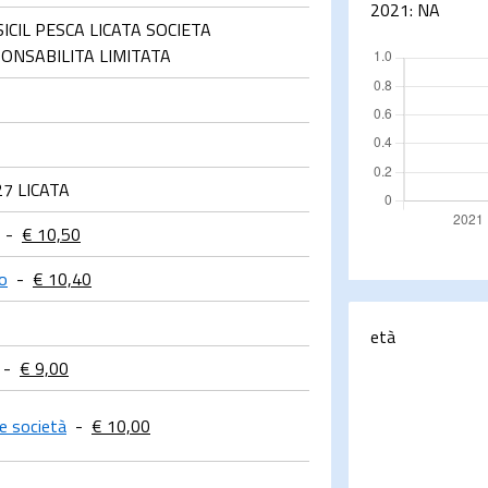
2021:
NA
ICIL PESCA LICATA SOCIETA
ONSABILITA LIMITATA
27 LICATA
-
€ 10,50
io
-
€ 10,40
età
-
€ 9,00
re società
-
€ 10,00