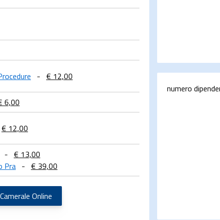
 Procedure
-
€ 12,00
numero dipende
€ 6,00
€ 12,00
-
€ 13,00
o Pra
-
€ 39,00
 Camerale Online