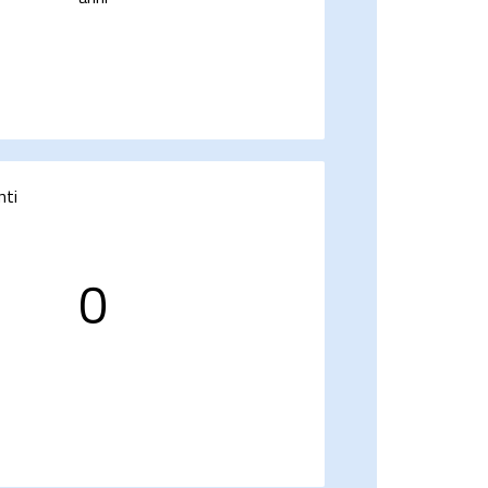
nti
0