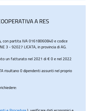
 COOPERATIVA A RES
A
, con partita IVA 01618060840 e codice
NE 3 - 92027 LICATA, in provincia di AG.
 un fatturato nel 2021 di
€ 0
e nel 2022
sultano 0 dipendenti assunti nel proprio
richiedere:
menti e Procedure
), verificare dati economici e