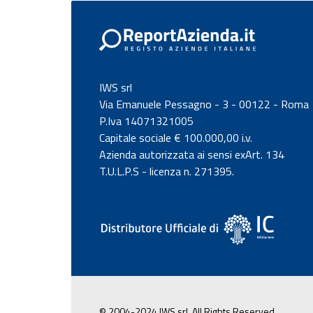
IWS srl
Via Emanuele Pessagno - 3 - 00122 - Roma
P.Iva 14071321005
Capitale sociale € 100.000,00 i.v.
Azienda autorizzata ai sensi exArt. 134
T.U.L.P.S - licenza n. 271395.
© 2004-2024 IWS srl, All Rights Reserved.