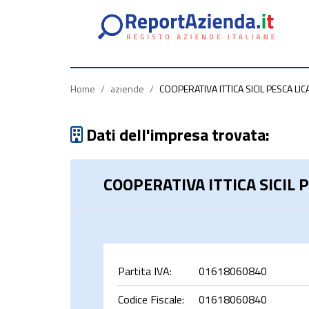
Partita
Codice
Ragione
Iva
Fiscale
Sociale
Home
/
aziende
/
COOPERATIVA ITTICA SICIL PESCA LI
Dati dell'impresa trovata:
COOPERATIVA ITTICA SICIL 
rca
Partita IVA:
01618060840
Codice Fiscale:
01618060840