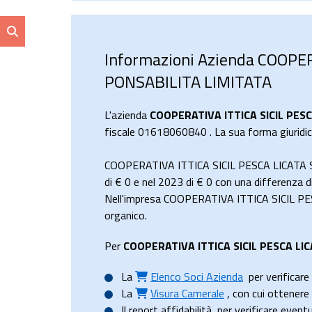
Informazioni Azienda COOPE
PONSABILITA LIMITATA
L'azienda
COOPERATIVA ITTICA SICIL PES
fiscale 01618060840 . La sua forma giuridica
COOPERATIVA ITTICA SICIL PESCA LICATA 
di
€ 0
e nel 2023 di
€ 0
con una differenza d
Nell'impresa COOPERATIVA ITTICA SICIL PE
organico.
Per
COOPERATIVA ITTICA SICIL PESCA LI
La
Elenco Soci Azienda
per verificare 
La
Visura Camerale
, con cui ottener
Il
report affidabilità
, per verificare event