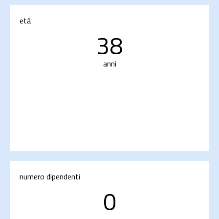
età
38
anni
numero dipendenti
0