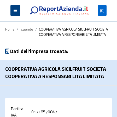
(0)
Partita
Codice
Ragione
Iva
Fiscale
Sociale
Home
/
aziende
/
COOPERATIVA AGRICOLA SICILFRUIT SOCIETA
COOPERATIVA A RESPONSABI LITA LIMITATA
Dati dell'impresa trovata:
Cerca
COOPERATIVA AGRICOLA SICILFRUIT SOCIETA
COOPERATIVA A RESPONSABI LITA LIMITATA
Partita
01718570847
IVA: