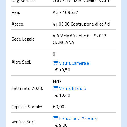
Rag Sociale:
COOP.EDILIZIA KAMICOS ARL
Rea:
AG - 109537
Ateco:
41.00.00 Costruzione di edifici
VIA V.EMANUELE 6 - 92012
Sede Legale:
CIANCIANA
0
Altre Sedi:
Visura Camerale
€ 10,50
N/D
Fatturato 2023:
Visura Bilancio
€ 10,40
Capitale Sociale:
€
0,00
Elenco Soci Azienda
Verifica Soci:
€ 9,00