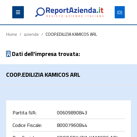
(0)
Partita
Codice
Ragione
Iva
Fiscale
Sociale
Home
/
aziende
/
COOP.EDILIZIA KAMICOS ARL
Dati dell'impresa trovata:
COOP.EDILIZIA KAMICOS ARL
Cerca
Partita IVA:
00609890843
Codice Fiscale:
80007960844