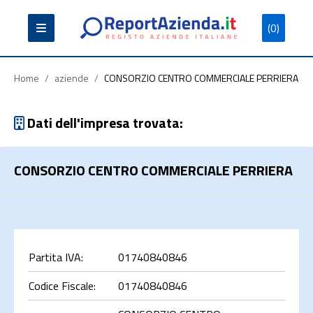
(0)
Partita
Codice
Ragione
Iva
Fiscale
Sociale
Home
/
aziende
/
CONSORZIO CENTRO COMMERCIALE PERRIERA
Dati dell'impresa trovata:
CONSORZIO CENTRO COMMERCIALE PERRIERA
Cerca
Partita IVA:
01740840846
Codice Fiscale:
01740840846