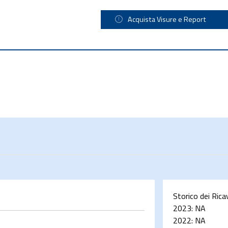
Acquista Visure e Report
Storico dei Rica
2023:
NA
2022:
NA