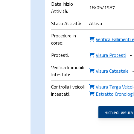
Data Inizio
18/05/1987
Attività:
Stato Attività:
Attiva
Procedure in
Verifica Fallimenti
corso:
Protesti:
Visura Protesti
-
Verifica Immobili
Visura Catastale
Intestati:
Controlla i veicoli
Visura Targa Veico
intestati:
Estratto Cronologi
Richiedi Visura