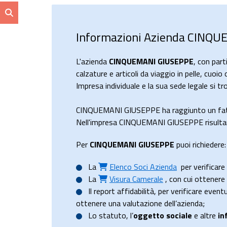
Informazioni Azienda CINQ
L'azienda
CINQUEMANI GIUSEPPE
, con par
calzature e articoli da viaggio in pelle, cuoio
Impresa individuale e la sua sede legale si
CINQUEMANI GIUSEPPE ha raggiunto un fat
Nell'impresa CINQUEMANI GIUSEPPE risultano
Per
CINQUEMANI GIUSEPPE
puoi richiedere:
La
Elenco Soci Azienda
per verificare 
La
Visura Camerale
, con cui ottener
Il
report affidabilità
, per verificare event
ottenere una valutazione dell’azienda;
Lo
statuto
, l’
oggetto sociale
e altre
in