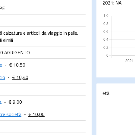
2021:
NA
PE
 calzature e articoli da viaggio in pelle,
i simili
00 AGRIGENTO
e
-
€ 10,50
cio
-
€ 10,40
età
a
-
€ 9,00
ltre società
-
€ 10,00