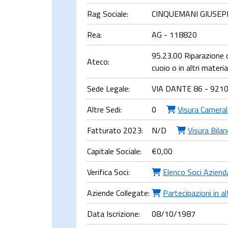
Rag Sociale:
CINQUEMANI GIUSEP
Rea:
AG - 118820
95.23.00 Riparazione di
Ateco:
cuoio o in altri material
Sede Legale:
VIA DANTE 86 - 921
Altre Sedi:
0
Visura Cameral
Fatturato 2023:
N/D
Visura Bilan
Capitale Sociale:
€
0,00
Verifica Soci:
Elenco Soci Aziend
Aziende Collegate:
Partecipazioni in a
Data Iscrizione:
08/10/1987