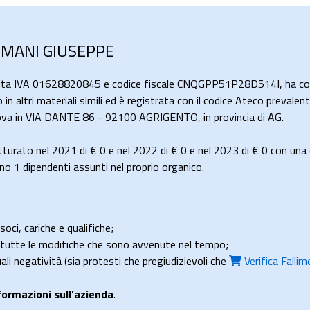
UEMANI GIUSEPPE
tita IVA 01628820845 e codice fiscale CNQGPP51P28D514I, ha come
 o in altri materiali simili ed è registrata con il codice Ateco prevale
 trova in VIA DANTE 86 - 92100 AGRIGENTO, in provincia di AG.
turato nel 2021 di
€ 0
e nel 2022 di
€ 0
e nel 2023 di
€ 0
con una 
 1 dipendenti assunti nel proprio organico.
soci, cariche e qualifiche;
e tutte le modifiche che sono avvenute nel tempo;
uali negatività (sia protesti che pregiudizievoli che
Verifica Falli
formazioni sull’azienda
.