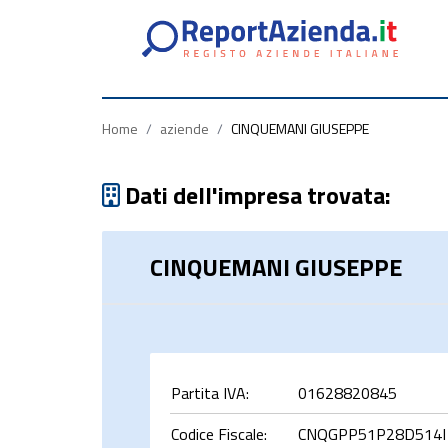
Partita
Codice
Ragione
Iva
Fiscale
Sociale
Home
/
aziende
/
CINQUEMANI GIUSEPPE
Dati dell'impresa trovata:
CINQUEMANI GIUSEPPE
rca
Partita IVA:
01628820845
Codice Fiscale:
CNQGPP51P28D514I