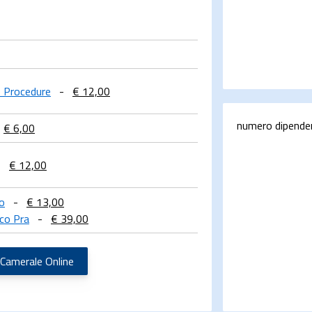
 e Procedure
-
€ 12,00
numero dipende
€ 6,00
-
€ 12,00
lo
-
€ 13,00
co Pra
-
€ 39,00
 Camerale Online