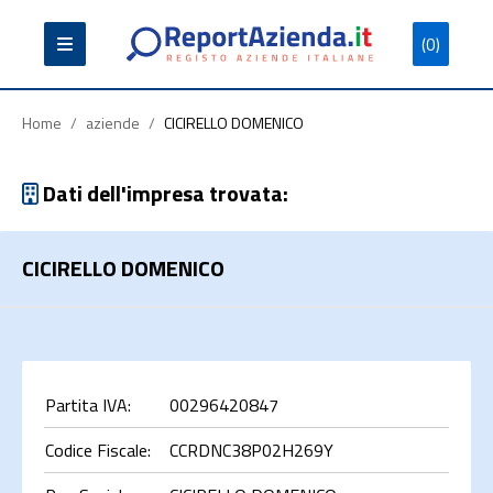
(0)
Partita
Codice
Ragione
Iva
Fiscale
Sociale
Home
/
aziende
/
CICIRELLO DOMENICO
Dati dell'impresa trovata:
CICIRELLO DOMENICO
Cerca
Partita IVA:
00296420847
Codice Fiscale:
CCRDNC38P02H269Y