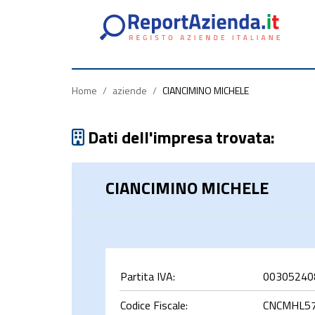
Partita
Codice
Ragione
Iva
Fiscale
Sociale
Home
/
aziende
/
CIANCIMINO MICHELE
Dati dell'impresa trovata:
CIANCIMINO MICHELE
rca
Partita IVA:
00305240
Codice Fiscale:
CNCMHL57