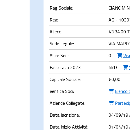
Rag Sociale:
CIANCIMI
Rea:
AG - 1030
Ateco:
43.34.00 Ti
Sede Legale:
VIA MARCO
Altre Sedi:
0
Vis
Fatturato 2023:
N/D
Capitale Sociale:
€
0,00
Verifica Soci:
Elenco 
Aziende Collegate:
Partecip
Data Iscrizione:
04/09/19
Data Inizio Attività:
01/04/19