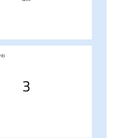
nti
3