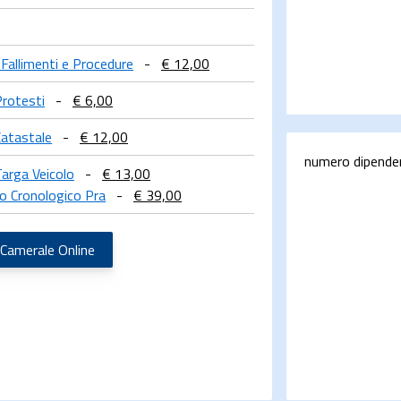
 Fallimenti e Procedure
-
€ 12,00
Protesti
-
€ 6,00
Catastale
-
€ 12,00
numero dipende
Targa Veicolo
-
€ 13,00
o Cronologico Pra
-
€ 39,00
 Camerale Online