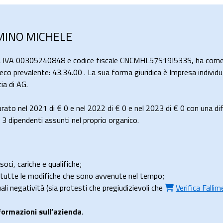
IMINO MICHELE
ta IVA 00305240848 e codice fiscale CNCMHL57S19I533S, ha come a
teco prevalente: 43.34.00 . La sua forma giuridica è Impresa individua
a di AG.
rato nel 2021 di
€ 0
e nel 2022 di
€ 0
e nel 2023 di
€ 0
con una di
 dipendenti assunti nel proprio organico.
soci, cariche e qualifiche;
e tutte le modifiche che sono avvenute nel tempo;
uali negatività (sia protesti che pregiudizievoli che
Verifica Falli
formazioni sull’azienda
.