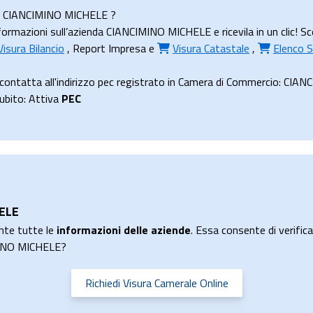
nda CIANCIMINO MICHELE ?
ormazioni sull’azienda CIANCIMINO MICHELE e ricevila in un clic! Sc
Visura Bilancio
,
Report Impresa
e
Visura Catastale
,
Elenco S
ontatta all'indirizzo pec registrato in Camera di Commercio: CI
subito: Attiva
PEC
HELE
nte tutte le
informazioni delle aziende
. Essa consente di verificar
IMINO MICHELE?
Richiedi Visura Camerale Online