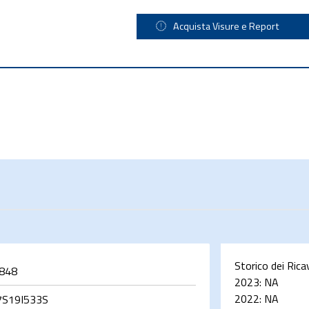
Acquista Visure e Report
Storico dei Rica
848
2023:
NA
2022:
NA
S19I533S