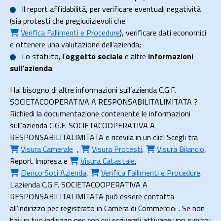
Il
report affidabilità
, per verificare eventuali negatività
(sia protesti che pregiudizievoli che
Verifica Fallimenti e Procedure
), verificare dati economici
e ottenere una valutazione dell’azienda;
Lo
statuto
, l’
oggetto sociale
e altre
informazioni
sull’azienda
.
Hai bisogno di altre informazioni sull’azienda C.G.F.
SOCIETACOOPERATIVA A RESPONSABILITALIMITATA ?
Richiedi la documentazione contenente le informazioni
sull’azienda C.G.F. SOCIETACOOPERATIVA A
RESPONSABILITALIMITATA e ricevila in un clic! Scegli tra
Visura Camerale
,
Visura Protesti
,
Visura Bilancio
,
Report Impresa
e
Visura Catastale
,
Elenco Soci Azienda
,
Verifica Fallimenti e Procedure
.
L'azienda C.G.F. SOCIETACOOPERATIVA A
RESPONSABILITALIMITATA può essere contatta
all'indirizzo pec registrato in Camera di Commercio: . Se non
hai un tuo indirizzo pec con cui scrivergli attivane uno subito: