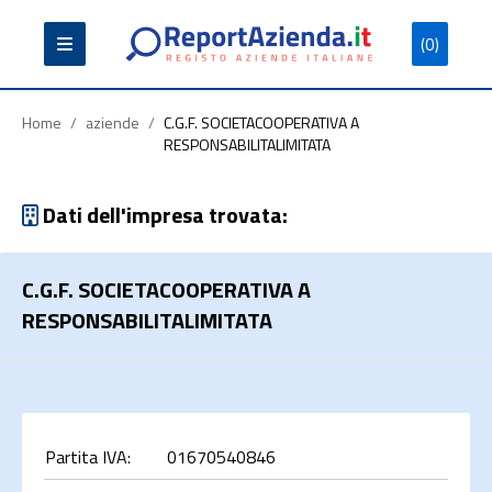
(0)
Partita
Codice
Ragione
Iva
Fiscale
Sociale
Home
/
aziende
/
C.G.F. SOCIETACOOPERATIVA A
RESPONSABILITALIMITATA
Dati dell'impresa trovata:
Cerca
C.G.F. SOCIETACOOPERATIVA A
RESPONSABILITALIMITATA
Partita IVA:
01670540846