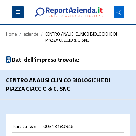
(0)
Partita
Codice
Ragione
Iva
Fiscale
Sociale
Home
/
aziende
/
CENTRO ANALISI CLINICO BIOLOGICHE DI
PIAZZA CIACCIO & C. SNC
Dati dell'impresa trovata:
Cerca
CENTRO ANALISI CLINICO BIOLOGICHE DI
PIAZZA CIACCIO & C. SNC
Partita IVA:
00313180846