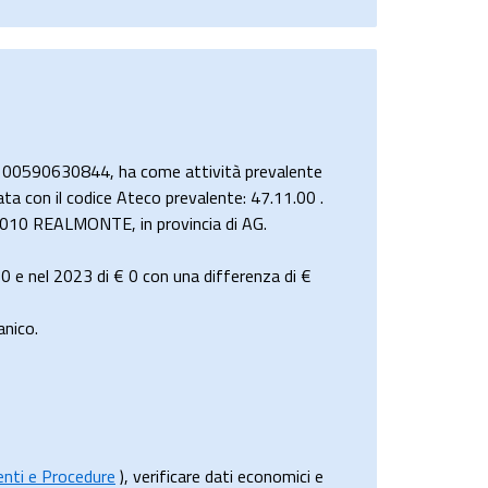
e 00590630844, ha come attività prevalente
ata con il codice Ateco prevalente: 47.11.00 .
92010 REALMONTE, in provincia di AG.
 0
e nel 2023 di
€ 0
con una differenza di €
nico.
menti e Procedure
), verificare dati economici e