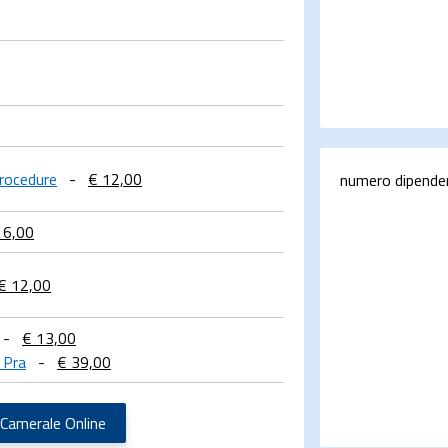
Procedure
-
€ 12,00
numero dipende
 6,00
€ 12,00
-
€ 13,00
 Pra
-
€ 39,00
 Camerale Online