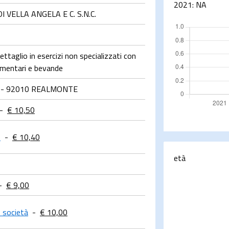
2021:
NA
VELLA ANGELA E C. S.N.C.
ttaglio in esercizi non specializzati con
limentari e bevande
 - 92010 REALMONTE
-
€ 10,50
o
-
€ 10,40
età
-
€ 9,00
e società
-
€ 10,00