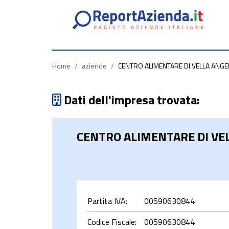
Partita
Codice
Ragione
Iva
Fiscale
Sociale
Home
/
aziende
/
CENTRO ALIMENTARE DI VELLA ANGELA
Dati dell'impresa trovata:
CENTRO ALIMENTARE DI VELL
rca
Partita IVA:
00590630844
Codice Fiscale:
00590630844