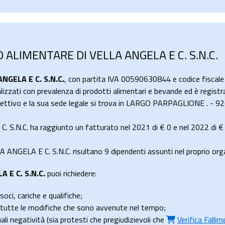
O ALIMENTARE DI VELLA ANGELA E C. S.N.C.
GELA E C. S.N.C.
, con partita IVA 00590630844 e codice fiscal
lizzati con prevalenza di prodotti alimentari e bevande ed è registr
llettivo e la sua sede legale si trova in LARGO PARPAGLIONE . - 
.N.C. ha raggiunto un fatturato nel 2021 di
€ 0
e nel 2022 di
€
GELA E C. S.N.C. risultano 9 dipendenti assunti nel proprio orga
 E C. S.N.C.
puoi richiedere:
soci, cariche e qualifiche;
e tutte le modifiche che sono avvenute nel tempo;
uali negatività (sia protesti che pregiudizievoli che
Verifica Falli