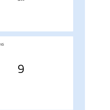
nti
9