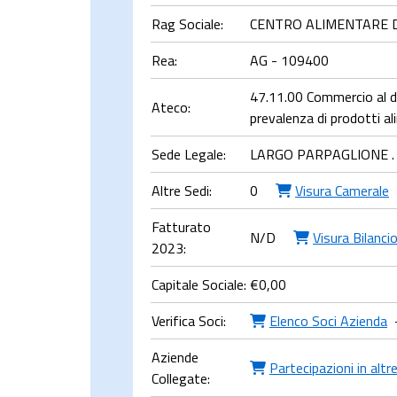
Rag Sociale:
CENTRO ALIMENTARE DI 
Rea:
AG - 109400
47.11.00 Commercio al de
Ateco:
prevalenza di prodotti a
Sede Legale:
LARGO PARPAGLIONE .
Altre Sedi:
0
Visura Camerale
Fatturato
N/D
Visura Bilanci
2023:
Capitale Sociale:
€
0,00
Verifica Soci:
Elenco Soci Azienda
Aziende
Partecipazioni in altr
Collegate: