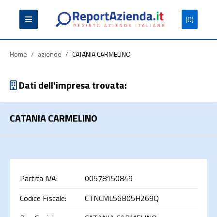
(0)
Partita
Codice
Ragione
Iva
Fiscale
Sociale
Home
/
aziende
/
CATANIA CARMELINO
Dati dell'impresa trovata:
CATANIA CARMELINO
Cerca
Partita IVA:
00578150849
Codice Fiscale:
CTNCML56B05H269Q