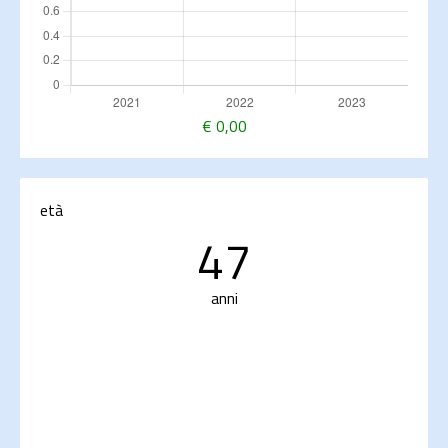
€
0,00
età
47
anni