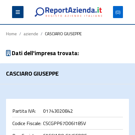
(0)
Partita
Codice
Ragione
Iva
Fiscale
Sociale
Home
/
aziende
/
CASCIARO GIUSEPPE
Dati dell'impresa trovata:
CASCIARO GIUSEPPE
Cerca
Partita IVA:
01743020842
Codice Fiscale:
CSCGPP67D06I185V