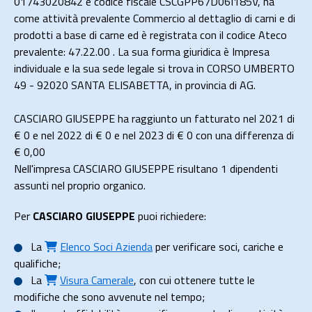
01743020842 e codice fiscale CSCGPP67D06I185V, ha
come attività prevalente Commercio al dettaglio di carni e di
prodotti a base di carne ed è registrata con il codice Ateco
prevalente: 47.22.00 . La sua forma giuridica è Impresa
individuale e la sua sede legale si trova in CORSO UMBERTO
49 - 92020 SANTA ELISABETTA, in provincia di AG.
CASCIARO GIUSEPPE ha raggiunto un fatturato nel 2021 di
€ 0
e nel 2022 di
€ 0
e nel 2023 di
€ 0
con una differenza di
€
0,00
Nell'impresa CASCIARO GIUSEPPE risultano 1 dipendenti
assunti nel proprio organico.
Per
CASCIARO GIUSEPPE
puoi richiedere:
La
Elenco Soci Azienda
per verificare soci, cariche e
qualifiche;
La
Visura Camerale
, con cui ottenere tutte le
modifiche che sono avvenute nel tempo;