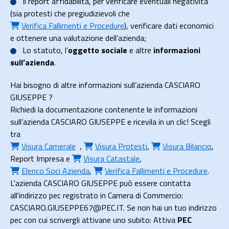
Il
report affidabilità
, per verificare eventuali negatività
(sia protesti che pregiudizievoli che
Verifica Fallimenti e Procedure
), verificare dati economici
e ottenere una valutazione dell’azienda;
Lo
statuto
, l’
oggetto sociale
e altre
informazioni
sull’azienda
.
Hai bisogno di altre informazioni sull’azienda CASCIARO
GIUSEPPE ?
Richiedi la documentazione contenente le informazioni
sull’azienda CASCIARO GIUSEPPE e ricevila in un clic! Scegli
tra
Visura Camerale
,
Visura Protesti
,
Visura Bilancio
,
Report Impresa
e
Visura Catastale
,
Elenco Soci Azienda
,
Verifica Fallimenti e Procedure
.
L'azienda CASCIARO GIUSEPPE può essere contatta
all'indirizzo pec registrato in Camera di Commercio:
CASCIARO.GIUSEPPE67@PEC.IT. Se non hai un tuo indirizzo
pec con cui scrivergli attivane uno subito: Attiva
PEC