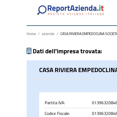
Partita
Codice
Ragione
Iva
Fiscale
Sociale
Home
/
aziende
/
CASA RIVIERA EMPEDOCLINA SOCIET
Dati dell'impresa trovata:
CASA RIVIERA EMPEDOCLIN
rca
Partita IVA:
0139632084
Codice Fiscale:
0139632084