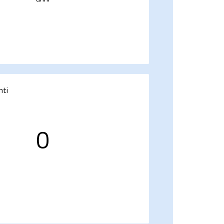
nti
0