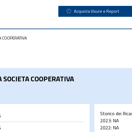
Acquista Visure e Report
A COOPERATIVA
A SOCIETA COOPERATIVA
Storico dei Rica
6
2023:
NA
2022:
NA
6