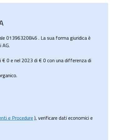
A
ale 01396320846 . La sua forma giuridica è
i AG.
i
€ 0
e nel 2023 di
€ 0
con una differenza di
rganico.
menti e Procedure
), verificare dati economici e