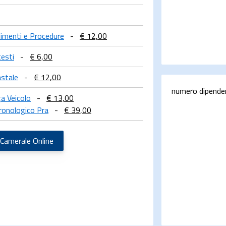
llimenti e Procedure
-
€ 12,00
testi
-
€ 6,00
astale
-
€ 12,00
numero dipende
ga Veicolo
-
€ 13,00
ronologico Pra
-
€ 39,00
 Camerale Online