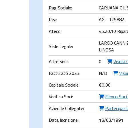
Rag Sociale:
CARUANA GIU
Rea:
AG - 125882
Ateco:
45.20.10 Ripara
LARGO CANNI
Sede Legale:
LINOSA
Altre Sedi:
0
Visura 
Fatturato 2023:
N/D
Visu
Capitale Sociale:
€
0,00
Verifica Soci:
Elenco Soci
Aziende Collegate:
Partecipazio
Data Iscrizione:
18/03/1991