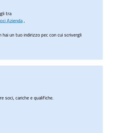
gli tra
oci Azienda
,
i un tuo indirizzo pec con cui scrivergli
e soci, cariche e qualifiche.