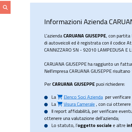
Informazioni Azienda CARU
L'azienda
CARUANA GIUSEPPE
, con partit
di autoveicoli ed è registrata con il codice 
CANNIZZARO SN - 92010 LAMPEDUSA E LINOS
CARUANA GIUSEPPE ha raggiunto un fattur
Nell'impresa CARUANA GIUSEPPE risultano 1 
Per
CARUANA GIUSEPPE
puoi richiedere:
La
Elenco Soci Azienda
per verificare 
La
Visura Camerale
, con cui ottener
Il
report affidabilità
, per verificare event
ottenere una valutazione dell’azienda;
Lo
statuto
, l’
oggetto sociale
e altre
in