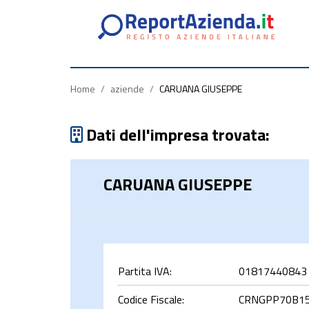
Partita
Codice
Ragione
Iva
Fiscale
Sociale
Home
/
aziende
/
CARUANA GIUSEPPE
Dati dell'impresa trovata:
CARUANA GIUSEPPE
rca
Partita IVA:
01817440843
Codice Fiscale:
CRNGPP70B15