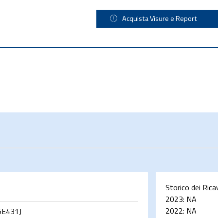
Acquista Visure e Report
Storico dei Rica
2023:
NA
2022:
NA
E431J