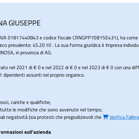
ANA GIUSEPPE
a IVA 01817440843 e codice fiscale CRNGPP70B15E431J, ha come at
Ateco prevalente: 45.20.10 . La sua forma giuridica è Impresa individ
A, in provincia di AG.
ato nel 2021 di
€ 0
e nel 2022 di
€ 0
e nel 2023 di
€ 0
con una dif
dipendenti assunti nel proprio organico.
soci, cariche e qualifiche;
e tutte le modifiche che sono avvenute nel tempo;
uali negatività (sia protesti che pregiudizievoli che
Verifica Falli
formazioni sull’azienda
.