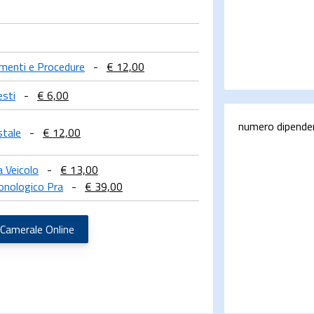
limenti e Procedure
-
€ 12,00
esti
-
€ 6,00
numero dipende
stale
-
€ 12,00
a Veicolo
-
€ 13,00
onologico Pra
-
€ 39,00
 Camerale Online