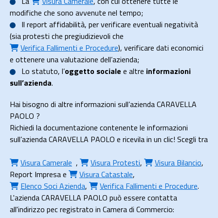
La
Visura Camerale
, con cui ottenere tutte le
modifiche che sono avvenute nel tempo;
Il
report affidabilità
, per verificare eventuali negatività
(sia protesti che pregiudizievoli che
Verifica Fallimenti e Procedure
), verificare dati economici
e ottenere una valutazione dell’azienda;
Lo
statuto
, l’
oggetto sociale
e altre
informazioni
sull’azienda
.
Hai bisogno di altre informazioni sull’azienda CARAVELLA
PAOLO ?
Richiedi la documentazione contenente le informazioni
sull’azienda CARAVELLA PAOLO e ricevila in un clic! Scegli tra
Visura Camerale
,
Visura Protesti
,
Visura Bilancio
,
Report Impresa
e
Visura Catastale
,
Elenco Soci Azienda
,
Verifica Fallimenti e Procedure
.
L'azienda CARAVELLA PAOLO può essere contatta
all'indirizzo pec registrato in Camera di Commercio: