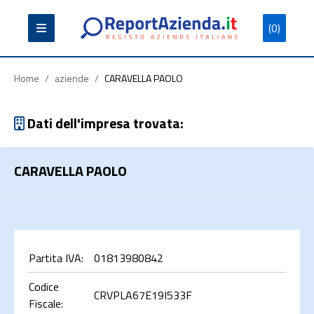
(0)
Partita
Codice
Ragione
Iva
Fiscale
Sociale
Home
/
aziende
/
CARAVELLA PAOLO
Dati dell'impresa trovata:
CARAVELLA PAOLO
Cerca
Partita IVA:
01813980842
Codice
CRVPLA67E19I533F
Fiscale: