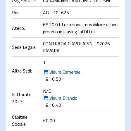
Rag Sociale:
CARAMANNO ANTONINO E C SNC
Rea:
AG - 101625
68.20.01 Locazione immobiliare di beni
Ateco:
propri o in leasing (affitto)
CONTRADA CIAVOLA SN - 92026
Sede Legale:
FAVARA
1
Altre Sedi:
Visura Camerale
€ 10,50
N/D
Fatturato
Visura Bilancio
2023:
€ 10,40
Capitale
€
0,00
Sociale: