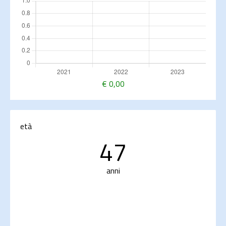
€
0,00
età
47
anni