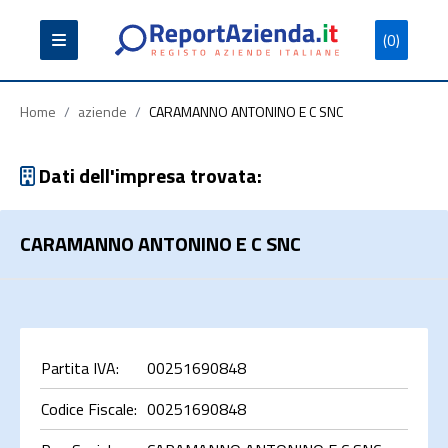
(0)
Partita
Codice
Ragione
Iva
Fiscale
Sociale
Home
/
aziende
/
CARAMANNO ANTONINO E C SNC
Dati dell'impresa trovata:
CARAMANNO ANTONINO E C SNC
Cerca
Partita IVA:
00251690848
Codice Fiscale:
00251690848