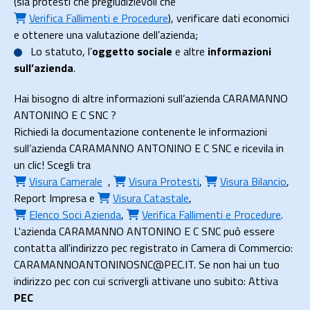
(sia protesti che pregiudizievoli che
Verifica Fallimenti e Procedure
), verificare dati economici
e ottenere una valutazione dell’azienda;
Lo
statuto
, l’
oggetto sociale
e altre
informazioni
sull’azienda
.
Hai bisogno di altre informazioni sull’azienda CARAMANNO
ANTONINO E C SNC ?
Richiedi la documentazione contenente le informazioni
sull’azienda CARAMANNO ANTONINO E C SNC e ricevila in
un clic! Scegli tra
Visura Camerale
,
Visura Protesti
,
Visura Bilancio
,
Report Impresa
e
Visura Catastale
,
Elenco Soci Azienda
,
Verifica Fallimenti e Procedure
.
L'azienda CARAMANNO ANTONINO E C SNC può essere
contatta all'indirizzo pec registrato in Camera di Commercio:
CARAMANNOANTONINOSNC@PEC.IT. Se non hai un tuo
indirizzo pec con cui scrivergli attivane uno subito: Attiva
PEC