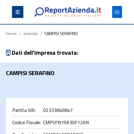
(0)
Partita
Codice
Ragione
Iva
Fiscale
Sociale
Home
/
aziende
/
CAMPISI SERAFINO
Dati dell'impresa trovata:
CAMPISI SERAFINO
Cerca
Partita IVA:
02333840847
Codice Fiscale:
CMPSFN79A30F126N