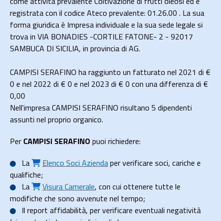
come attività prevalente Coltivazione di frutti oleosi ed è
registrata con il codice Ateco prevalente: 01.26.00 . La sua
forma giuridica è Impresa individuale e la sua sede legale si
trova in VIA BONADIES -CORTILE FATONE- 2 - 92017
SAMBUCA DI SICILIA, in provincia di AG.
CAMPISI SERAFINO ha raggiunto un fatturato nel 2021 di
€
0
e nel 2022 di
€ 0
e nel 2023 di
€ 0
con una differenza di €
0,00
Nell'impresa CAMPISI SERAFINO risultano 5 dipendenti
assunti nel proprio organico.
Per
CAMPISI SERAFINO
puoi richiedere:
La
Elenco Soci Azienda
per verificare soci, cariche e
qualifiche;
La
Visura Camerale
, con cui ottenere tutte le
modifiche che sono avvenute nel tempo;
Il
report affidabilità
, per verificare eventuali negatività