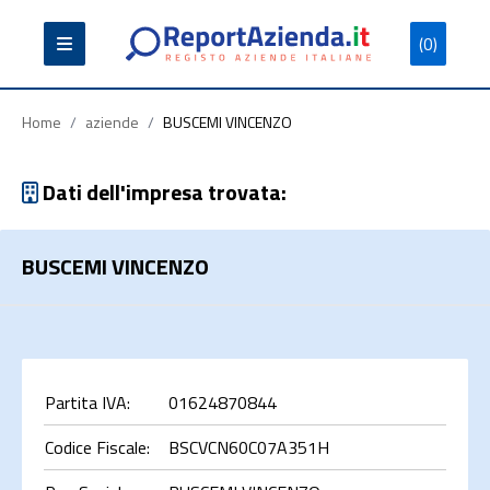
(0)
Partita
Codice
Ragione
Iva
Fiscale
Sociale
Home
/
aziende
/
BUSCEMI VINCENZO
Dati dell'impresa trovata:
BUSCEMI VINCENZO
Cerca
Partita IVA:
01624870844
Codice Fiscale:
BSCVCN60C07A351H