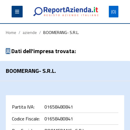
(0)
Partita
Codice
Ragione
Iva
Fiscale
Sociale
Home
/
aziende
/
BOOMERANG- S.R.L.
Dati dell'impresa trovata:
BOOMERANG- S.R.L.
Cerca
Partita IVA:
01658480841
Codice Fiscale:
01658480841