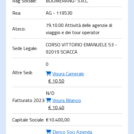
Rag Sociale:
BOOMERANG- S.R.L.
Rea:
AG - 119530
79.10.00 Attività delle agenzie di
Ateco:
viaggio e dei tour operator
CORSO VITTORIO EMANUELE 53 -
Sede Legale:
92019 SCIACCA
0
Altre Sedi:
Visura Camerale
€ 10,50
N/D
Fatturato 2023:
Visura Bilancio
€ 10,40
Capitale Sociale:
€
10.400,00
Elenco Soci Azienda