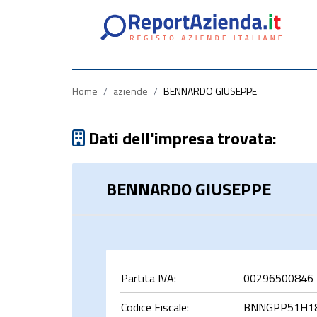
Partita
Codice
Ragione
Iva
Fiscale
Sociale
Home
/
aziende
/
BENNARDO GIUSEPPE
Dati dell'impresa trovata:
BENNARDO GIUSEPPE
rca
Partita IVA:
00296500846
Codice Fiscale:
BNNGPP51H1