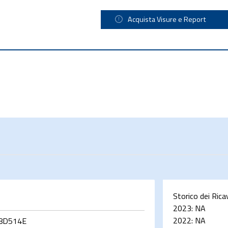
Acquista Visure e Report
Storico dei Rica
2023:
NA
2022:
NA
8D514E