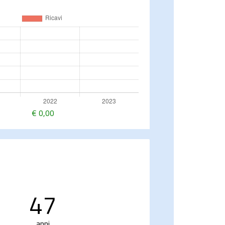
€
0,00
47
anni