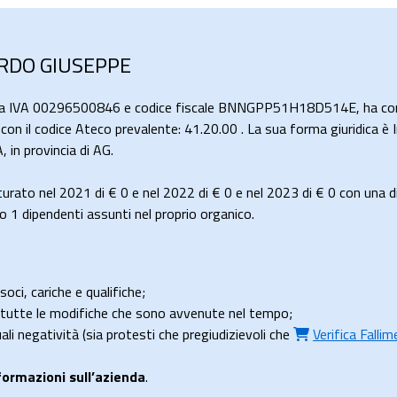
ARDO GIUSEPPE
ita IVA 00296500846 e codice fiscale BNNGPP51H18D514E, ha come 
a con il codice Ateco prevalente: 41.20.00 . La sua forma giuridica è 
in provincia di AG.
rato nel 2021 di
€ 0
e nel 2022 di
€ 0
e nel 2023 di
€ 0
con una d
 dipendenti assunti nel proprio organico.
soci, cariche e qualifiche;
e tutte le modifiche che sono avvenute nel tempo;
uali negatività (sia protesti che pregiudizievoli che
Verifica Falli
formazioni sull’azienda
.