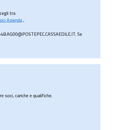
cegli tra
oci Azienda
,
 000548.AG00@POSTEPEC.CASSAEDILE.IT. Se
e soci, cariche e qualifiche.