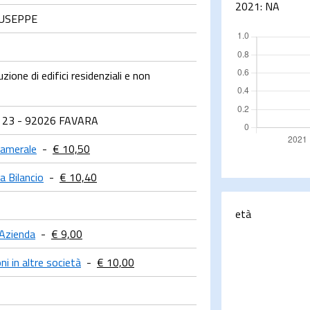
2021:
NA
USEPPE
ione di edifici residenziali e non
 23 - 92026 FAVARA
Camerale
-
€ 10,50
a Bilancio
-
€ 10,40
età
 Azienda
-
€ 9,00
ni in altre società
-
€ 10,00