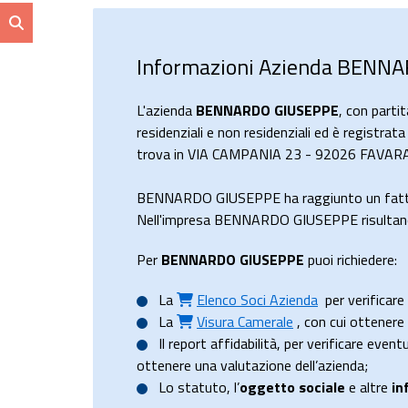
Informazioni Azienda BENN
L'azienda
BENNARDO GIUSEPPE
, con part
residenziali e non residenziali ed è registrat
trova in VIA CAMPANIA 23 - 92026 FAVARA, 
BENNARDO GIUSEPPE ha raggiunto un fattu
Nell'impresa BENNARDO GIUSEPPE risultano 1
Per
BENNARDO GIUSEPPE
puoi richiedere:
La
Elenco Soci Azienda
per verificare 
La
Visura Camerale
, con cui ottener
Il
report affidabilità
, per verificare event
ottenere una valutazione dell’azienda;
Lo
statuto
, l’
oggetto sociale
e altre
in