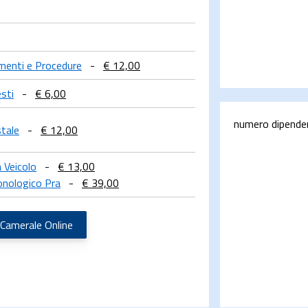
limenti e Procedure
-
€ 12,00
sti
-
€ 6,00
numero dipende
stale
-
€ 12,00
 Veicolo
-
€ 13,00
onologico Pra
-
€ 39,00
 Camerale Online