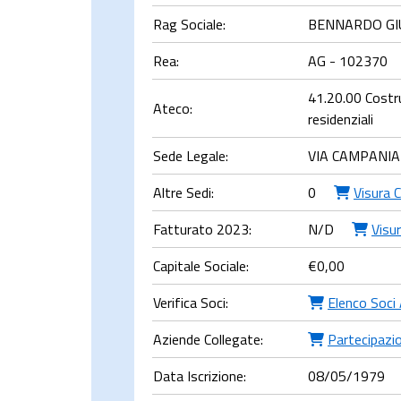
Rag Sociale:
BENNARDO GI
Rea:
AG - 102370
41.20.00 Costruz
Ateco:
residenziali
Sede Legale:
VIA CAMPANIA
Altre Sedi:
0
Visura 
Fatturato 2023:
N/D
Visur
Capitale Sociale:
€
0,00
Verifica Soci:
Elenco Soci
Aziende Collegate:
Partecipazio
Data Iscrizione:
08/05/1979