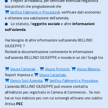
Il
report affidabilità
, per verificare eventuali negatività
(sia protesti che pregiudizievoli che
Verifica Fallimenti e Procedure
), verificare dati economici
e ottenere una valutazione dell’azienda;
Lo
statuto
, l’
oggetto sociale
e altre
informazioni
sull’azienda
.
Hai bisogno di altre informazioni sull’azienda BELLINO
GIUSEPPE ?
Richiedi la documentazione contenente le informazioni
sull’azienda BELLINO GIUSEPPE e ricevila in un clic! Scegli tra
Visura Camerale
,
Visura Protesti
,
Visura Bilancio
,
Report Impresa
e
Visura Catastale
,
Elenco Soci Azienda
,
Verifica Fallimenti e Procedure
.
L'azienda BELLINO GIUSEPPE può essere contatta
all'indirizzo pec registrato in Camera di Commercio: . Se non
hai un tuo indirizzo pec con cui scrivergli attivane uno subito:
Attiva
PEC