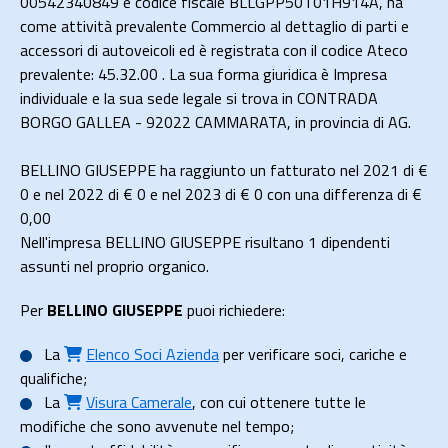
00542340849 e codice fiscale BLLGPP50T01H914A, ha
come attività prevalente Commercio al dettaglio di parti e
accessori di autoveicoli ed è registrata con il codice Ateco
prevalente: 45.32.00 . La sua forma giuridica è Impresa
individuale e la sua sede legale si trova in CONTRADA
BORGO GALLEA - 92022 CAMMARATA, in provincia di AG.
BELLINO GIUSEPPE ha raggiunto un fatturato nel 2021 di
€
0
e nel 2022 di
€ 0
e nel 2023 di
€ 0
con una differenza di €
0,00
Nell'impresa BELLINO GIUSEPPE risultano 1 dipendenti
assunti nel proprio organico.
Per
BELLINO GIUSEPPE
puoi richiedere:
La
Elenco Soci Azienda
per verificare soci, cariche e
qualifiche;
La
Visura Camerale
, con cui ottenere tutte le
modifiche che sono avvenute nel tempo;