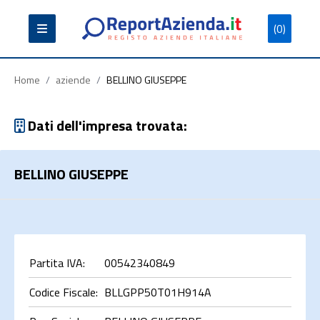
(0)
Partita
Codice
Ragione
Iva
Fiscale
Sociale
Home
/
aziende
/
BELLINO GIUSEPPE
Dati dell'impresa trovata:
BELLINO GIUSEPPE
Cerca
Partita IVA:
00542340849
Codice Fiscale:
BLLGPP50T01H914A