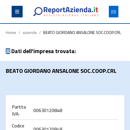
(0)
Partita
Codice
Ragione
Iva
Fiscale
Sociale
Home
/
aziende
/
BEATO GIORDANO ANSALONE SOC.COOP.CRL
Dati dell'impresa trovata:
BEATO GIORDANO ANSALONE SOC.COOP.CRL
Cerca
Partita
00630120848
IVA:
Codice
00630120848