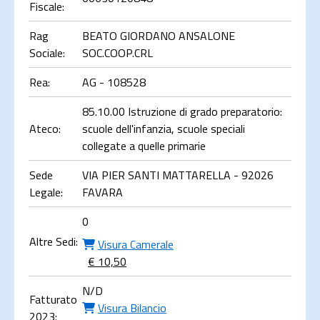
Fiscale:
Rag
BEATO GIORDANO ANSALONE
Sociale:
SOC.COOP.CRL
Rea:
AG - 108528
85.10.00 Istruzione di grado preparatorio:
Ateco:
scuole dell'infanzia, scuole speciali
collegate a quelle primarie
Sede
VIA PIER SANTI MATTARELLA - 92026
Legale:
FAVARA
0
Altre Sedi:
Visura Camerale
€ 10,50
N/D
Fatturato
Visura Bilancio
2023: