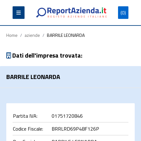
(0)
Partita
Codice
Ragione
Iva
Fiscale
Sociale
Home
/
aziende
/
BARRILE LEONARDA
Dati dell'impresa trovata:
BARRILE LEONARDA
Cerca
Partita IVA:
01751720846
Codice Fiscale:
BRRLRD69P48F126P