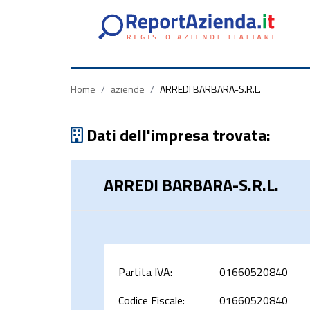
Partita
Codice
Ragione
Iva
Fiscale
Sociale
Home
/
aziende
/
ARREDI BARBARA-S.R.L.
Dati dell'impresa trovata:
ARREDI BARBARA-S.R.L.
rca
Partita IVA:
01660520840
Codice Fiscale:
01660520840