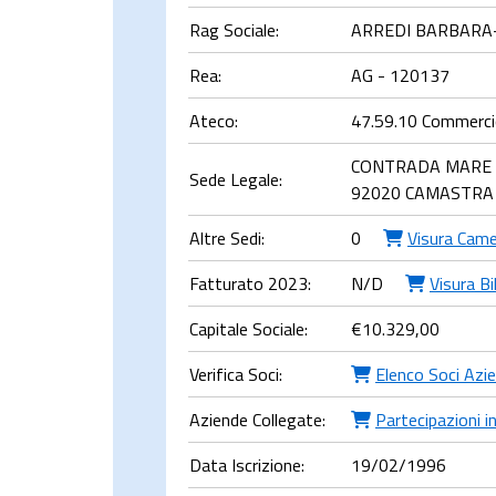
Rag Sociale:
ARREDI BARBARA-S
Rea:
AG - 120137
Ateco:
47.59.10 Commercio 
CONTRADA MARE D
Sede Legale:
92020 CAMASTRA
Altre Sedi:
0
Visura Came
Fatturato 2023:
N/D
Visura Bi
Capitale Sociale:
€
10.329,00
Verifica Soci:
Elenco Soci Azi
Aziende Collegate:
Partecipazioni i
Data Iscrizione:
19/02/1996