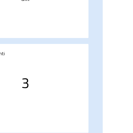
nti
3