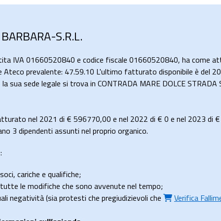
I BARBARA-S.R.L.
rtita IVA 01660520840 e codice fiscale 01660520840, ha come atti
ice Ateco prevalente: 47.59.10 L'ultimo fatturato disponibile è del
tata e la sua sede legale si trova in CONTRADA MARE DOLCE STR
tturato nel 2021 di
€ 596770,00
e nel 2022 di
€ 0
e nel 2023 di
€
o 3 dipendenti assunti nel proprio organico.
:
soci, cariche e qualifiche;
e tutte le modifiche che sono avvenute nel tempo;
uali negatività (sia protesti che pregiudizievoli che
Verifica Falli