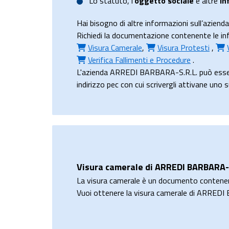
Lo
statuto
, l’
oggetto sociale
e altre
in
Hai bisogno di altre informazioni sull’azie
Richiedi la documentazione contenente le inf
Visura Camerale
,
Visura Protesti
,
Verifica Fallimenti e Procedure
.
L'azienda ARREDI BARBARA-S.R.L. può esser
indirizzo pec con cui scrivergli attivane uno 
Visura camerale di ARREDI BARBARA-S
La visura camerale è un documento contene
Vuoi ottenere la visura camerale di ARRED