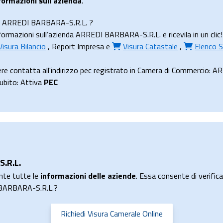
formazioni sull’azienda
.
nda ARREDI BARBARA-S.R.L. ?
ormazioni sull’azienda ARREDI BARBARA-S.R.L. e ricevila in un clic!
Visura Bilancio
,
Report Impresa
e
Visura Catastale
,
Elenco S
e contatta all'indirizzo pec registrato in Camera di Commercio:
subito: Attiva
PEC
.R.L.
nte tutte le
informazioni delle aziende
. Essa consente di verificar
I BARBARA-S.R.L.?
Richiedi Visura Camerale Online