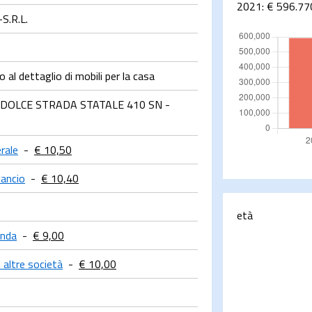
2021:
€ 596.77
.R.L.
al dettaglio di mobili per la casa
OLCE STRADA STATALE 410 SN -
rale
-
€ 10,50
lancio
-
€ 10,40
età
enda
-
€ 9,00
n altre società
-
€ 10,00