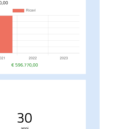
0,00
€
596.770,00
30
anni