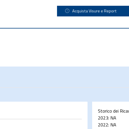
Acquista Visure e Report
Storico dei Rica
2023:
NA
2022:
NA