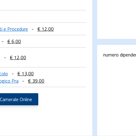
nti e Procedure
-
€ 12,00
-
€ 6,00
numero dipende
e
-
€ 12,00
colo
-
€ 13,00
ogico Pra
-
€ 39,00
 Camerale Online