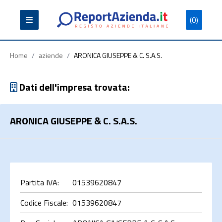
(0)
Partita
Codice
Ragione
Iva
Fiscale
Sociale
Home
/
aziende
/
ARONICA GIUSEPPE & C. S.A.S.
Dati dell'impresa trovata:
ARONICA GIUSEPPE & C. S.A.S.
Cerca
Partita IVA:
01539620847
Codice Fiscale:
01539620847