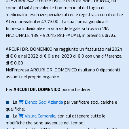
01520680842 e codice fiscale RCRDNC58E11A089A, ha
come attività prevalente Commercio al dettaglio di
medicinali in esercizi specializzati ed è registrata con il codice
Ateco prevalente: 47.73.00 . La sua forma giuridica è
Impresa individuale e la sua sede legale si trova in VIA
NAZIONALE 139 - 92015 RAFFADALI, in provincia di AG.
ARCURI DR. DOMENICO ha raggiunto un fatturato nel 2021
di
€ 0
e nel 2022 di
€ 0
e nel 2023 di
€ 0
con una differenza
di €
0,00
Nell'impresa ARCURI DR. DOMENICO risultano 0 dipendenti
assunti nel proprio organico.
Per
ARCURI DR. DOMENICO
puoi richiedere:
La
Elenco Soci Azienda
per verificare soci, cariche e
qualifiche;
La
Visura Camerale
, con cui ottenere tutte le
modifiche che sono avvenute nel tempo;