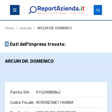
(0)
Partita
Codice
Ragione
Iva
Fiscale
Sociale
Home
/
aziende
/
ARCURI DR. DOMENICO
Dati dell'impresa trovata:
ARCURI DR. DOMENICO
Cerca
Partita IVA:
01520680842
Codice Fiscale:
RCRDNC58E11A089A