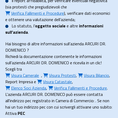
Il
report affidabilità
, per verificare eventuali negatività
(sia protesti che pregiudizievoli che
Verifica Fallimenti e Procedure
), verificare dati economici
e ottenere una valutazione dell’azienda;
Lo
statuto
, l’
oggetto sociale
e altre
informazioni
sull’azienda
.
Hai bisogno di altre informazioni sull’azienda ARCURI DR.
DOMENICO ?
Richiedi la documentazione contenente le informazioni
sull’azienda ARCURI DR. DOMENICO e ricevila in un clic!
Scegli tra
Visura Camerale
,
Visura Protesti
,
Visura Bilancio
,
Report Impresa
e
Visura Catastale
,
Elenco Soci Azienda
,
Verifica Fallimenti e Procedure
.
L'azienda ARCURI DR. DOMENICO può essere contatta
all'indirizzo pec registrato in Camera di Commercio: . Se non
hai un tuo indirizzo pec con cui scrivergli attivane uno subito:
Attiva
PEC