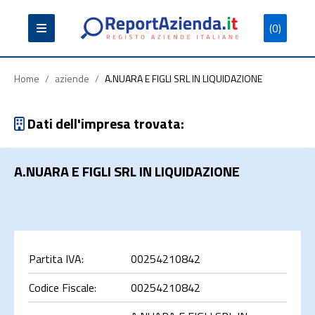
(0)
Partita
Codice
Ragione
Iva
Fiscale
Sociale
Home
/
aziende
/
A.NUARA E FIGLI SRL IN LIQUIDAZIONE
Dati dell'impresa trovata:
A.NUARA E FIGLI SRL IN LIQUIDAZIONE
Cerca
Partita IVA:
00254210842
Codice Fiscale:
00254210842