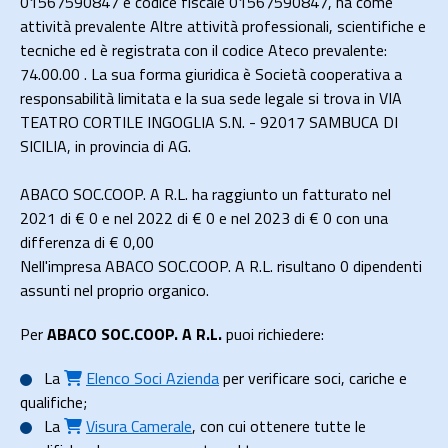
01567590847 e codice fiscale 01567590847, ha come
attività prevalente Altre attività professionali, scientifiche e
tecniche ed è registrata con il codice Ateco prevalente:
74.00.00 . La sua forma giuridica è Società cooperativa a
responsabilità limitata e la sua sede legale si trova in VIA
TEATRO CORTILE INGOGLIA S.N. - 92017 SAMBUCA DI
SICILIA, in provincia di AG.
ABACO SOC.COOP. A R.L. ha raggiunto un fatturato nel
2021 di
€ 0
e nel 2022 di
€ 0
e nel 2023 di
€ 0
con una
differenza di €
0,00
Nell'impresa ABACO SOC.COOP. A R.L. risultano 0 dipendenti
assunti nel proprio organico.
Per
ABACO SOC.COOP. A R.L.
puoi richiedere:
La
Elenco Soci Azienda
per verificare soci, cariche e
qualifiche;
La
Visura Camerale
, con cui ottenere tutte le