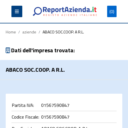
(0)
Partita
Codice
Ragione
Iva
Fiscale
Sociale
Home
/
aziende
/
ABACO SOC.COOP. A R.L.
Dati dell'impresa trovata:
ABACO SOC.COOP. A R.L.
Cerca
Partita IVA:
01567590847
Codice Fiscale:
01567590847